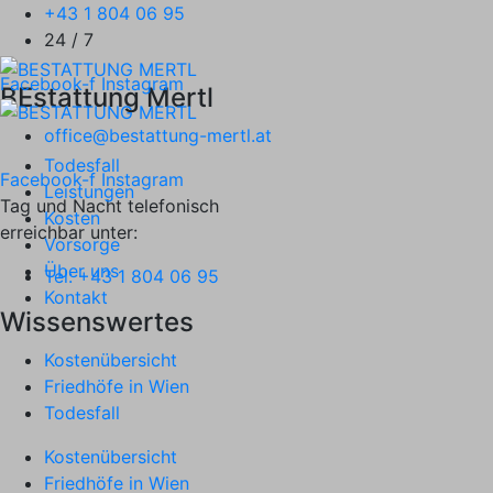
+43 1 804 06 95
24 / 7
Facebook-f
Instagram
BEstattung Mertl
office@bestattung-mertl.at
Todesfall
Facebook-f
Instagram
Leistungen
Tag und Nacht telefonisch
Kosten
erreichbar unter:
Vorsorge
Über uns
Tel: +43 1 804 06 95
Kontakt
Wissenswertes
Kostenübersicht
Friedhöfe in Wien
Todesfall
Kostenübersicht
Friedhöfe in Wien